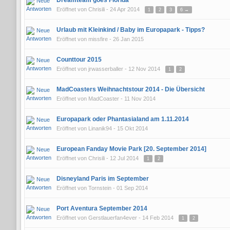
Dreamteam goes Florida
Eröffnet von
Chrisili
- 24 Apr 2014
1
2
3
6 →
Urlaub mit Kleinkind / Baby im Europapark - Tipps?
Eröffnet von
missfire
- 26 Jan 2015
Counttour 2015
Eröffnet von
jrwasserballer
- 12 Nov 2014
1
2
MadCoasters Weihnachtstour 2014 - Die Übersicht
Eröffnet von
MadCoaster
- 11 Nov 2014
Europapark oder Phantasialand am 1.11.2014
Eröffnet von
Linanik94
- 15 Okt 2014
European Fanday Movie Park [20. September 2014]
Eröffnet von
Chrisili
- 12 Jul 2014
1
2
Disneyland Paris im September
Eröffnet von
Tornstein
- 01 Sep 2014
Port Aventura September 2014
Eröffnet von
Gerstlauerfan4ever
- 14 Feb 2014
1
2