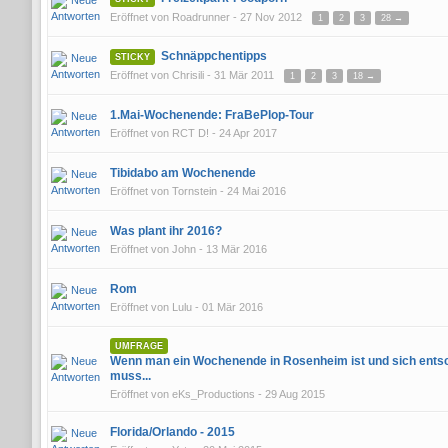
Eröffnet von
Roadrunner
- 27 Nov 2012
1
2
3
28 →
Schnäppchentipps
STICKY
Eröffnet von
Chrisili
- 31 Mär 2011
1
2
3
18 →
1.Mai-Wochenende: FraBePlop-Tour
Eröffnet von
RCT D!
- 24 Apr 2017
Tibidabo am Wochenende
Eröffnet von
Tornstein
- 24 Mai 2016
Was plant ihr 2016?
Eröffnet von
John
- 13 Mär 2016
Rom
Eröffnet von
Lulu
- 01 Mär 2016
UMFRAGE
Wenn man ein Wochenende in Rosenheim ist und sich ents
muss...
Eröffnet von
eKs_Productions
- 29 Aug 2015
Florida/Orlando - 2015