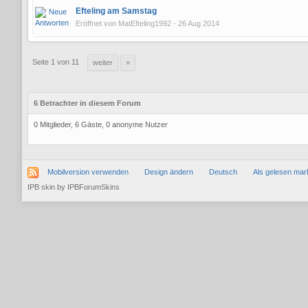
Efteling am Samstag
Eröffnet von
MatEfteling1992
- 26 Aug 2014
Seite 1 von 11
weiter
»
6 Betrachter in diesem Forum
0 Mitglieder, 6 Gäste, 0 anonyme Nutzer
Mobilversion verwenden
Design ändern
Deutsch
Als gelesen mar
IPB skin
by
IPBForumSkins