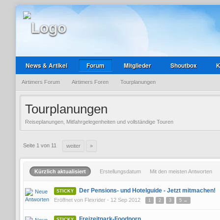
News & Artikel
Forum
Mitglieder
Shoutbox
K
Airtimers Forum
Airtimers Foren
Tourplanungen
Tourplanungen
Reiseplanungen, Mitfahrgelegenheiten und vollständige Touren
Seite 1 von 11
weiter
»
Kürzlich aktualisiert
Erstellungsdatum
Mit den meisten Antworten
Der Pensions- und Hotelguide - Jetzt mitmachen!
STICKY
Eröffnet von
Flexrider
- 12 Sep 2012
1
2
3
5 →
Freizeitpark-Foodporn
STICKY