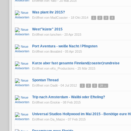
Eröffnet von
Yato
- 20 Mai 2015
Was plant ihr 2015?
Eröffnet von
MadCoaster
- 18 Okt 2014
1
2
3
4
West"küste" 2015
Eröffnet von
lunchen
- 20 Apr 2015
Port Aventura - weiße Nacht / Pfingsten
Eröffnet von
likeabird
- 05 Apr 2015
Kurze aber fast gesamte Finnland(coaster)rundreise
Eröffnet von
eKs_Productions
- 25 Mär 2015
Spontan Thread
Eröffnet von
Dadit
- 04 Jul 2012
1
2
3
28 →
Trip nach Amsterdam - Walibi oder Efteling?
Eröffnet von
Enskie
- 08 Feb 2015
Universal Studios Hollywood im Mai 2015 - Benötige eure Hi
Eröffnet von
Da_Matze
- 07 Feb 2015