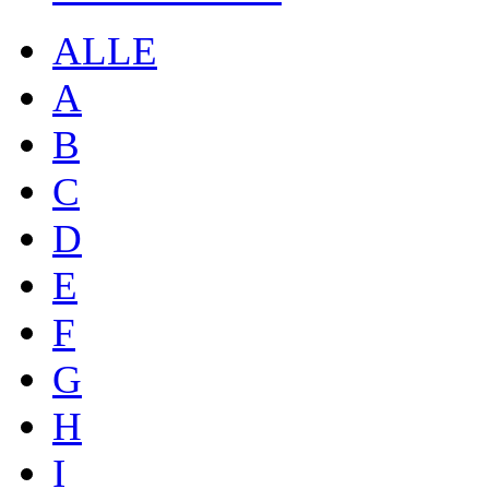
ALLE
A
B
C
D
E
F
G
H
I