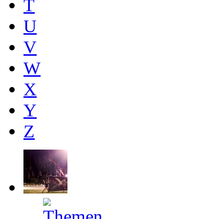
T
U
V
W
X
Y
Z