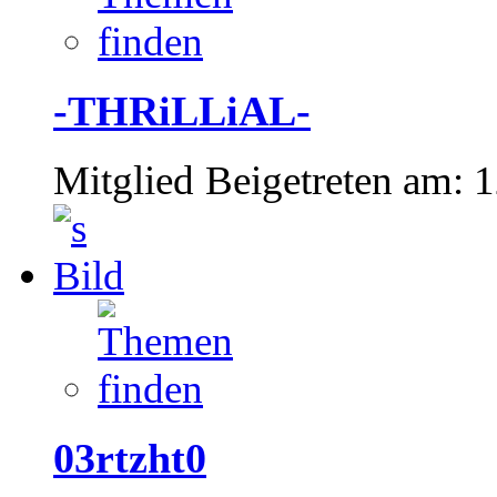
-THRiLLiAL-
Mitglied
Beigetreten am:
1
03rtzht0