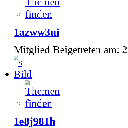
1azww3ui
Mitglied
Beigetreten am:
2
1e8j981h