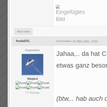
Nach oben
freefallXL
Geschrieben:
14. März 2011 - 14:51
Eingeweihter
Jahaa,.. da hat Ch
etwas ganz bes
Mitglied
777 Beiträge
(btw,.. hab auch 