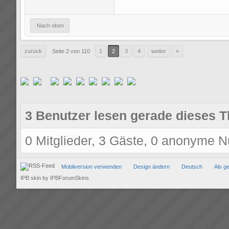
Nach oben
zurück
Seite 2 von 110
1
2
3
4
weiter
»
3 Benutzer lesen gerade dieses 
0 Mitglieder, 3 Gäste, 0 anonyme N
Mobilversion verwenden
Design ändern
Deutsch
Als g
IPB skin
by
IPBForumSkins