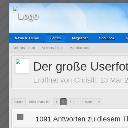
News & Artikel
Forum
Mitglieder
Shoutbox
K
Airtimers Forum
Airtimers Foren
Vorstellungen
Der große Userfo
Eröffnet von
Chrisili
, 13 Mär 
zurück
Seite 2 von 110
1
2
3
4
weiter
»
1091 Antworten zu diesem 