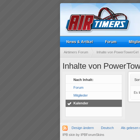
News & Artikel
Forum
Mitgli
Airtimers Forum
Inhalte von PowerTowerGirl
Inhalte von PowerTow
Nach Inhalt:
Sor
Forum
Es 
Mitglieder
Kalender
Design ändern
Deutsch
Als gelesen 
IPB skin
by
IPBForumSkins