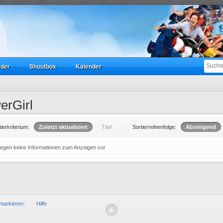
eder
Shoutbox
Kalender
erGirl
tierkriterium:
Zuletzt aktualisiert
Titel
Sortierreihenfolge:
Absteigend
liegen keine Informationen zum Anzeigen vor
markieren:
Hilfe