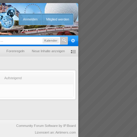
Anmelden
Mitglied werden
Kalender
Forenregeln
Neue Inhalte anzeigen
Aufsteigend
Community Forum Software by IP.Board
Lizensiert an: Airtimers.com