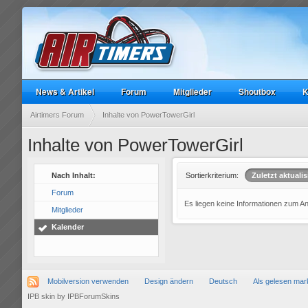
News & Artikel
Forum
Mitglieder
Shoutbox
K
Airtimers Forum
Inhalte von PowerTowerGirl
Inhalte von PowerTowerGirl
Nach Inhalt:
Sortierkriterium:
Zuletzt aktualis
Forum
Es liegen keine Informationen zum A
Mitglieder
Kalender
Mobilversion verwenden
Design ändern
Deutsch
Als gelesen mar
IPB skin
by
IPBForumSkins