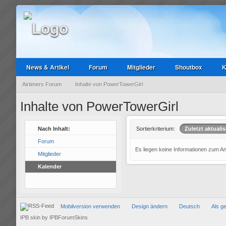
News & Artikel
Forum
Mitglieder
Shoutbox
K
Airtimers Forum
Inhalte von PowerTowerGirl
Inhalte von PowerTowerGirl
Nach Inhalt:
Sortierkriterium:
Zuletzt aktualis
Forum
Es liegen keine Informationen zum A
Mitglieder
Kalender
Mobilversion verwenden
Design ändern
Deutsch
Als g
IPB skin
by
IPBForumSkins