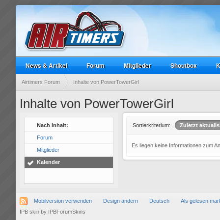
News & Artikel
Forum
Mitglieder
Shoutbox
K
Airtimers Forum
Inhalte von PowerTowerGirl
Inhalte von PowerTowerGirl
Nach Inhalt:
Sortierkriterium:
Zuletzt aktualis
Forum
Es liegen keine Informationen zum A
Mitglieder
Kalender
Mobilversion verwenden
Design ändern
Deutsch
Als gelesen mar
IPB skin
by
IPBForumSkins