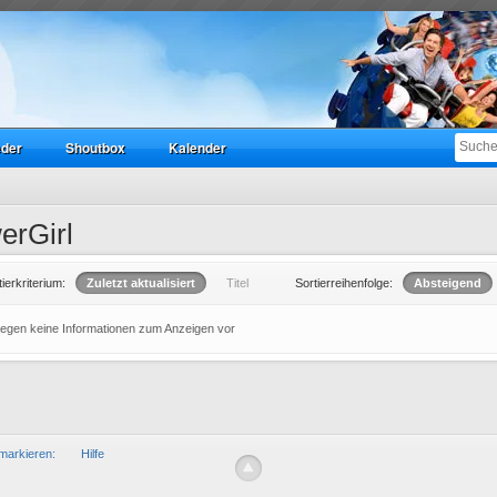
eder
Shoutbox
Kalender
erGirl
tierkriterium:
Zuletzt aktualisiert
Titel
Sortierreihenfolge:
Absteigend
liegen keine Informationen zum Anzeigen vor
markieren:
Hilfe