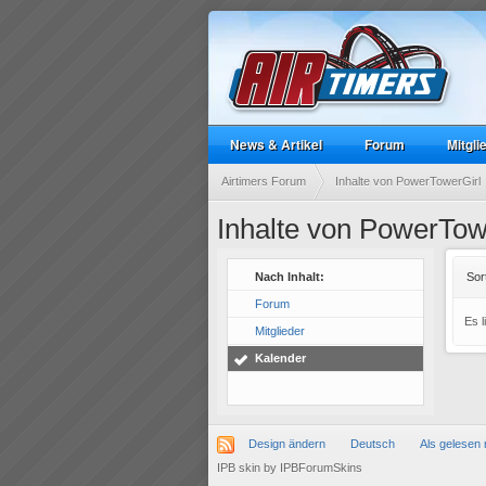
News & Artikel
Forum
Mitgli
Airtimers Forum
Inhalte von PowerTowerGirl
Inhalte von PowerTow
Nach Inhalt:
Sor
Forum
Es 
Mitglieder
Kalender
Design ändern
Deutsch
Als gelesen 
IPB skin
by
IPBForumSkins