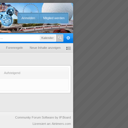
Anmelden
Mitglied werden
Kalender
Forenregeln
Neue Inhalte anzeigen
Aufsteigend
Community Forum Software by IP.Board
Lizensiert an: Airtimers.com