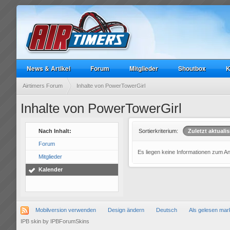
News & Artikel
Forum
Mitglieder
Shoutbox
K
Airtimers Forum
Inhalte von PowerTowerGirl
Inhalte von PowerTowerGirl
Nach Inhalt:
Sortierkriterium:
Zuletzt aktualis
Forum
Es liegen keine Informationen zum A
Mitglieder
Kalender
Mobilversion verwenden
Design ändern
Deutsch
Als gelesen mar
IPB skin
by
IPBForumSkins