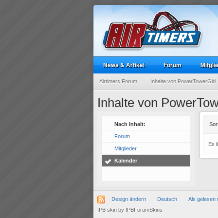
News & Artikel
Forum
Mitgli
Airtimers Forum
Inhalte von PowerTowerGirl
Inhalte von PowerTow
Nach Inhalt:
Sor
Forum
Es 
Mitglieder
Kalender
Design ändern
Deutsch
Als gelesen 
IPB skin
by
IPBForumSkins