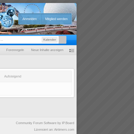
Anmelden
Mitglied werden
Kalender
Forenregeln
Neue Inhalte anzeigen
Aufsteigend
Community Forum Software by IP.Board
Lizensiert an: Airtimers.com