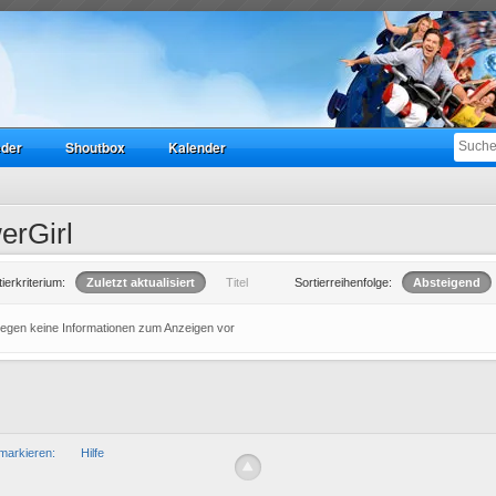
eder
Shoutbox
Kalender
erGirl
tierkriterium:
Zuletzt aktualisiert
Titel
Sortierreihenfolge:
Absteigend
liegen keine Informationen zum Anzeigen vor
markieren:
Hilfe