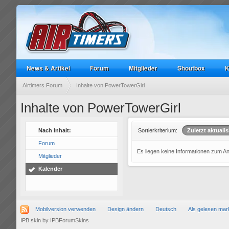
News & Artikel
Forum
Mitglieder
Shoutbox
K
Airtimers Forum
Inhalte von PowerTowerGirl
Inhalte von PowerTowerGirl
Nach Inhalt:
Sortierkriterium:
Zuletzt aktualis
Forum
Es liegen keine Informationen zum A
Mitglieder
Kalender
Mobilversion verwenden
Design ändern
Deutsch
Als gelesen mar
IPB skin
by
IPBForumSkins