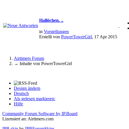
Hallöchen. ..
in
Vorstellungen
Erstellt von
PowerTowerGirl
, 17 Apr 2015
Airtimers Forum
→
Inhalte von PowerTowerGirl
Design ändern
Deutsch
Als gelesen markieren:
Hilfe
Community Forum Software by IP.Board
Lizensiert an: Airtimers.com
IPB skin
by
IPBForumSkins