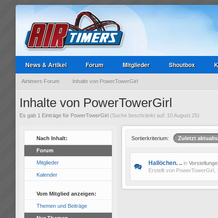
News & Artikel
Forum
Mitglieder
Shoutbox
K
Airtimers Forum
Inhalte von PowerTowerGirl
Inhalte von PowerTowerGirl
Es gab 1 Einträge für PowerTowerGirl
(Suche beschränkt auf: 10 August 25)
Nach Inhalt:
Sortierkriterium:
Zuletzt aktualis
Forum
Mitglieder
Hallöchen. ..
in
Vorstellunge
Erstellt von
PowerTowerGirl
,
Kalender
Vom Mitglied anzeigen:
Themen und Beiträge