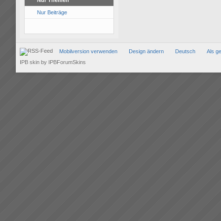
Nur Themen
Nur Beiträge
Mobilversion verwenden
Design ändern
Deutsch
Als g
IPB skin
by
IPBForumSkins