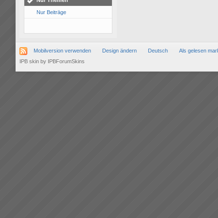
Nur Themen
Nur Beiträge
Mobilversion verwenden
Design ändern
Deutsch
Als gelesen mar
IPB skin
by
IPBForumSkins