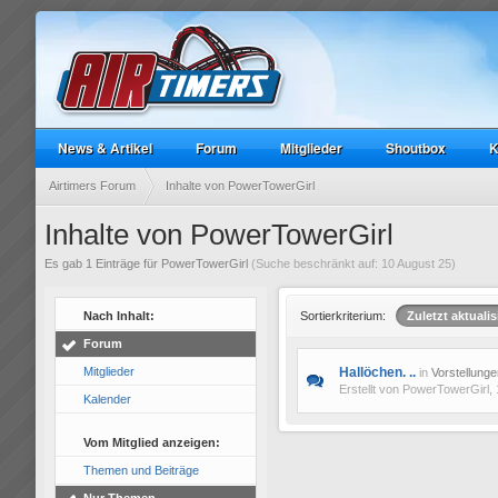
News & Artikel
Forum
Mitglieder
Shoutbox
K
Airtimers Forum
Inhalte von PowerTowerGirl
Inhalte von PowerTowerGirl
Es gab 1 Einträge für PowerTowerGirl
(Suche beschränkt auf: 10 August 25)
Nach Inhalt:
Sortierkriterium:
Zuletzt aktualis
Forum
Mitglieder
Hallöchen. ..
in
Vorstellunge
Erstellt von
PowerTowerGirl
,
Kalender
Vom Mitglied anzeigen:
Themen und Beiträge