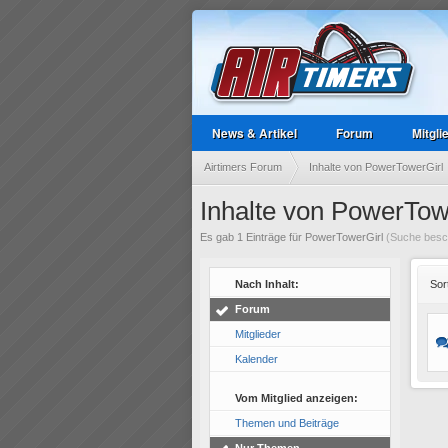
News & Artikel
Forum
Mitgli
Airtimers Forum
Inhalte von PowerTowerGirl
Inhalte von PowerTow
Es gab 1 Einträge für PowerTowerGirl
(Suche besch
Nach Inhalt:
Sor
Forum
Mitglieder
Kalender
Vom Mitglied anzeigen:
Themen und Beiträge