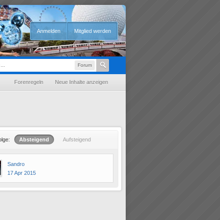
Anmelden
Mitglied werden
Forum
Forenregeln
Neue Inhalte anzeigen
olge:
Absteigend
Aufsteigend
Sandro
17 Apr 2015