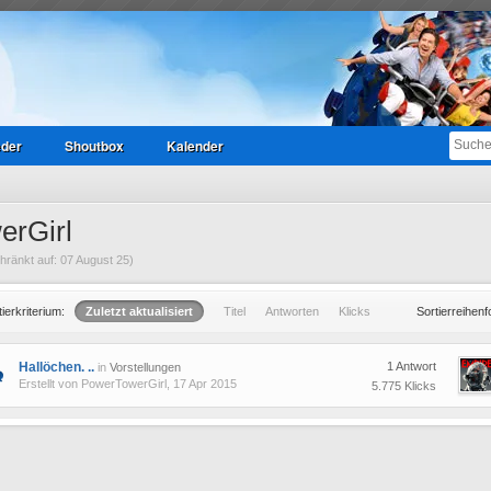
eder
Shoutbox
Kalender
erGirl
ränkt auf: 07 August 25)
tierkriterium:
Zuletzt aktualisiert
Titel
Antworten
Klicks
Sortierreihenf
Hallöchen. ..
1 Antwort
in
Vorstellungen
Erstellt von
PowerTowerGirl
, 17 Apr 2015
5.775 Klicks