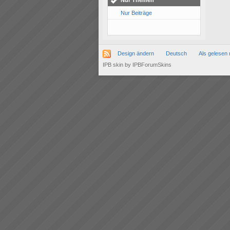
Nur Themen
Nur Beiträge
Design ändern
Deutsch
Als gelesen 
IPB skin
by
IPBForumSkins