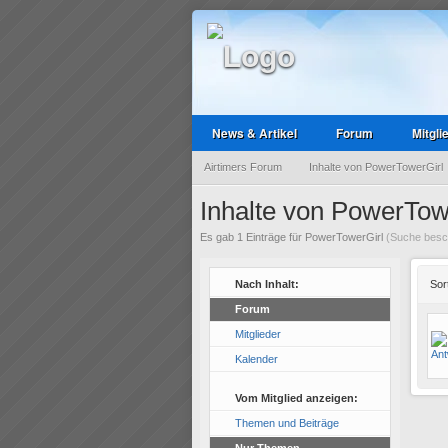
News & Artikel
Forum
Mitgli
Airtimers Forum
Inhalte von PowerTowerGirl
Inhalte von PowerTow
Es gab 1 Einträge für PowerTowerGirl
(Suche besch
Nach Inhalt:
Sor
Forum
Mitglieder
Kalender
Vom Mitglied anzeigen:
Themen und Beiträge