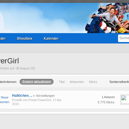
eder
Shoutbox
Kalender
erGirl
ränkt auf: 06 August 25)
tierkriterium:
Zuletzt aktualisiert
Titel
Antworten
Klicks
Sortierreihenf
Hallöchen. ..
in
Vorstellungen
1 Antwort
Erstellt von
PowerTowerGirl
, 17 Apr
5.775 Klicks
2015