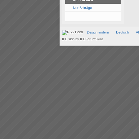
Nur Themen
Nur Beiträge
Design ändern
Deutsch
A
IPB skin
by
IPBForumSkins