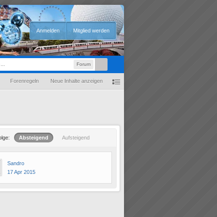
Anmelden
Mitglied werden
Forum
Forenregeln
Neue Inhalte anzeigen
olge:
Absteigend
Aufsteigend
Sandro
17 Apr 2015