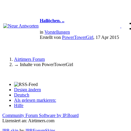
Hallöchen. ..
in
Vorstellungen
Erstellt von
PowerTowerGirl
, 17 Apr 2015
Airtimers Forum
→
Inhalte von PowerTowerGirl
Design ändern
Deutsch
Als gelesen markieren:
Hilfe
Community Forum Software by IP.Board
Lizensiert an: Airtimers.com
IPB skin
by
IPBForumSkins