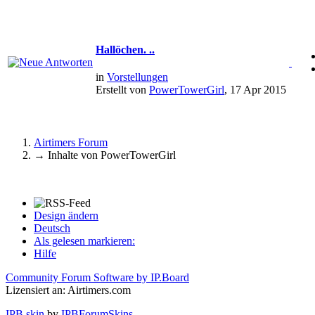
Hallöchen. ..
in
Vorstellungen
Erstellt von
PowerTowerGirl
, 17 Apr 2015
Airtimers Forum
→
Inhalte von PowerTowerGirl
Design ändern
Deutsch
Als gelesen markieren:
Hilfe
Community Forum Software by IP.Board
Lizensiert an: Airtimers.com
IPB skin
by
IPBForumSkins