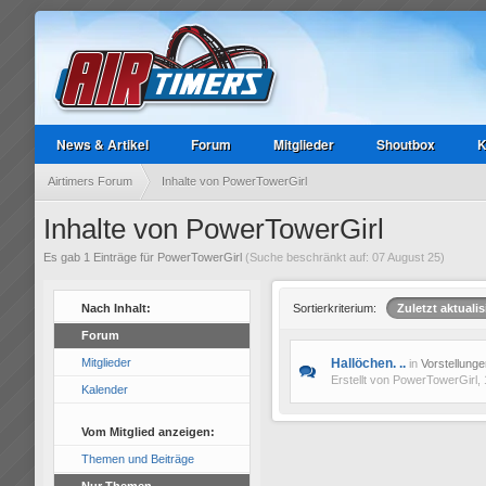
News & Artikel
Forum
Mitglieder
Shoutbox
K
Airtimers Forum
Inhalte von PowerTowerGirl
Inhalte von PowerTowerGirl
Es gab 1 Einträge für PowerTowerGirl
(Suche beschränkt auf: 07 August 25)
Nach Inhalt:
Sortierkriterium:
Zuletzt aktualis
Forum
Mitglieder
Hallöchen. ..
in
Vorstellunge
Erstellt von
PowerTowerGirl
,
Kalender
Vom Mitglied anzeigen:
Themen und Beiträge