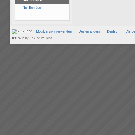
Nur Themen
Nur Beiträge
Mobilversion verwenden
Design ändern
Deutsch
Als g
IPB skin
by
IPBForumSkins