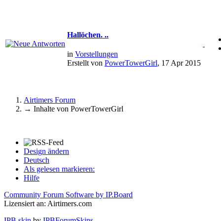
Hallöchen. ..
in
Vorstellungen
Erstellt von
PowerTowerGirl
, 17 Apr 2015
Airtimers Forum
→
Inhalte von PowerTowerGirl
Design ändern
Deutsch
Als gelesen markieren:
Hilfe
Community Forum Software by IP.Board
Lizensiert an: Airtimers.com
IPB skin
by
IPBForumSkins