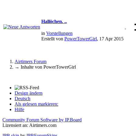
Hallöchen. ..
in
Vorstellungen
Erstellt von
PowerTowerGirl
, 17 Apr 2015
Airtimers Forum
→
Inhalte von PowerTowerGirl
Design ändern
Deutsch
Als gelesen markieren:
Hilfe
Community Forum Software by IP.Board
Lizensiert an: Airtimers.com
IPB skin
by
IPBForumSkins