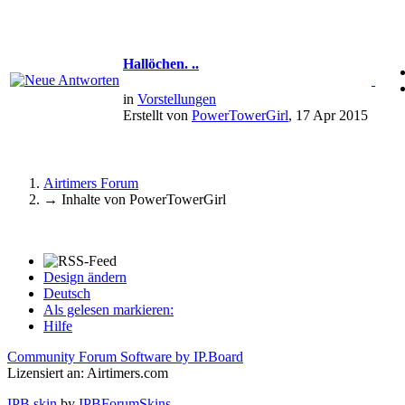
Hallöchen. ..
in
Vorstellungen
Erstellt von
PowerTowerGirl
, 17 Apr 2015
Airtimers Forum
→
Inhalte von PowerTowerGirl
Design ändern
Deutsch
Als gelesen markieren:
Hilfe
Community Forum Software by IP.Board
Lizensiert an: Airtimers.com
IPB skin
by
IPBForumSkins