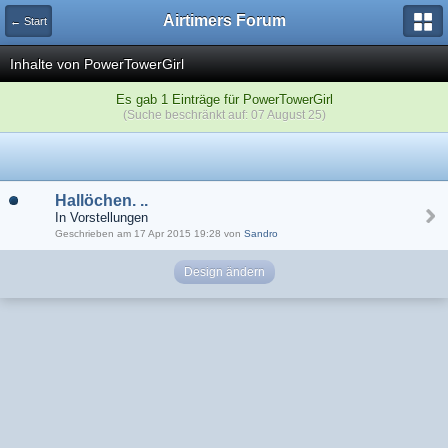
Airtimers Forum
← Start
Inhalte von PowerTowerGirl
Es gab 1 Einträge für PowerTowerGirl
(Suche beschränkt auf: 07 August 25)
Hallöchen. ..
In Vorstellungen
Geschrieben am 17 Apr 2015 19:28 von
Sandro
Design ändern