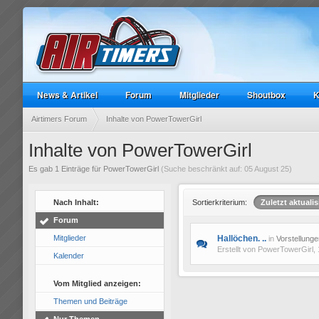
News & Artikel
Forum
Mitglieder
Shoutbox
K
Airtimers Forum
Inhalte von PowerTowerGirl
Inhalte von PowerTowerGirl
Es gab 1 Einträge für PowerTowerGirl
(Suche beschränkt auf: 05 August 25)
Nach Inhalt:
Sortierkriterium:
Zuletzt aktualis
Forum
Mitglieder
Hallöchen. ..
in
Vorstellunge
Erstellt von
PowerTowerGirl
,
Kalender
Vom Mitglied anzeigen:
Themen und Beiträge