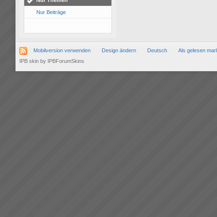
Nur Themen
Nur Beiträge
Mobilversion verwenden
Design ändern
Deutsch
Als gelesen mar
IPB skin
by
IPBForumSkins