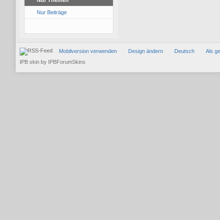
Nur Themen
Nur Beiträge
Mobilversion verwenden
Design ändern
Deutsch
Als g
IPB skin
by
IPBForumSkins