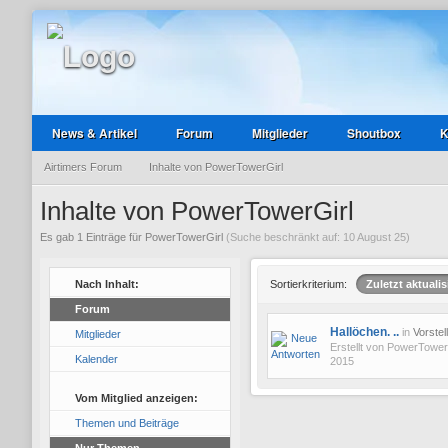
News & Artikel
Forum
Mitglieder
Shoutbox
K
Airtimers Forum
Inhalte von PowerTowerGirl
Inhalte von PowerTowerGirl
Es gab 1 Einträge für PowerTowerGirl
(Suche beschränkt auf: 10 August 25)
Nach Inhalt:
Sortierkriterium:
Zuletzt aktualis
Forum
Hallöchen. ..
in
Vorstel
Mitglieder
Erstellt von
PowerTower
Kalender
2015
Vom Mitglied anzeigen:
Themen und Beiträge