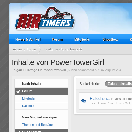
News & Artikel
Forum
Mitglieder
Shoutbox
K
Airtimers Forum
Inhalte von PowerTowerGirl
Inhalte von PowerTowerGirl
Es gab 1 Einträge für PowerTowerGirl
(Suche beschränkt auf: 07 August 25)
Nach Inhalt:
Sortierkriterium:
Zuletzt aktualis
Forum
Mitglieder
Hallöchen. ..
in
Vorstellunge
Erstellt von
PowerTowerGirl
,
Kalender
Vom Mitglied anzeigen:
Themen und Beiträge