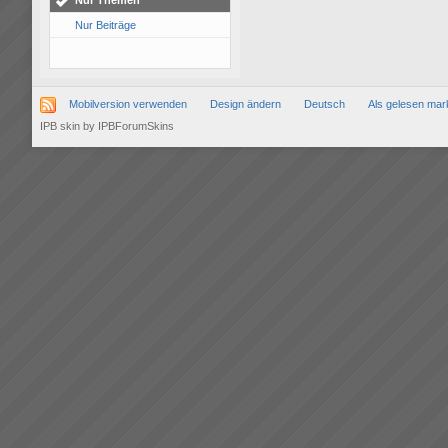
Nur Themen
Nur Beiträge
Mobilversion verwenden
Design ändern
Deutsch
Als gelesen mar
IPB skin
by
IPBForumSkins