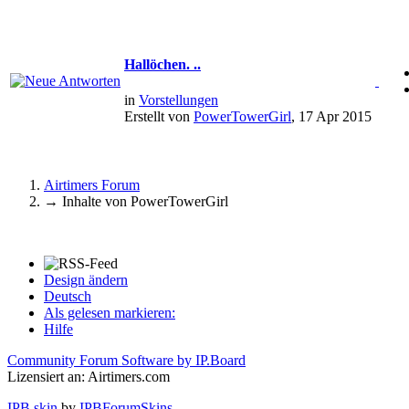
Hallöchen. ..
in
Vorstellungen
Erstellt von
PowerTowerGirl
, 17 Apr 2015
Airtimers Forum
→
Inhalte von PowerTowerGirl
Design ändern
Deutsch
Als gelesen markieren:
Hilfe
Community Forum Software by IP.Board
Lizensiert an: Airtimers.com
IPB skin
by
IPBForumSkins