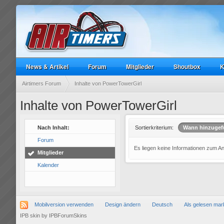
News & Artikel
Forum
Mitglieder
Shoutbox
K
Airtimers Forum
Inhalte von PowerTowerGirl
Inhalte von PowerTowerGirl
Nach Inhalt:
Sortierkriterium:
Wann hinzugef
Forum
Es liegen keine Informationen zum A
Mitglieder
Kalender
Mobilversion verwenden
Design ändern
Deutsch
Als gelesen mar
IPB skin
by
IPBForumSkins