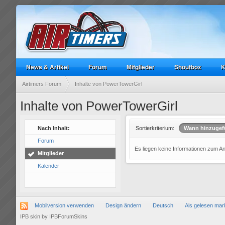
News & Artikel
Forum
Mitglieder
Shoutbox
K
Airtimers Forum
Inhalte von PowerTowerGirl
Inhalte von PowerTowerGirl
Nach Inhalt:
Sortierkriterium:
Wann hinzugef
Forum
Es liegen keine Informationen zum A
Mitglieder
Kalender
Mobilversion verwenden
Design ändern
Deutsch
Als gelesen mar
IPB skin
by
IPBForumSkins