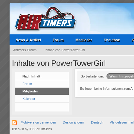
News & Artikel
Forum
Mitglieder
Shoutbox
K
Airtimers Forum
Inhalte von PowerTowerGirl
Inhalte von PowerTowerGirl
Nach Inhalt:
Sortierkriterium:
Wann hinzugef
Forum
Es liegen keine Informationen zum A
Mitglieder
Kalender
Mobilversion verwenden
Design ändern
Deutsch
Als gelesen mar
IPB skin
by
IPBForumSkins