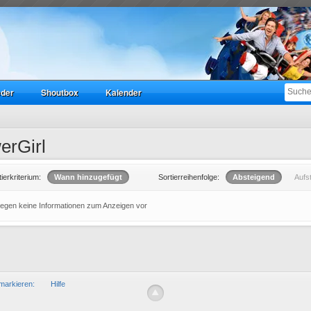
eder
Shoutbox
Kalender
erGirl
tierkriterium:
Wann hinzugefügt
Sortierreihenfolge:
Absteigend
Aufs
liegen keine Informationen zum Anzeigen vor
markieren:
Hilfe