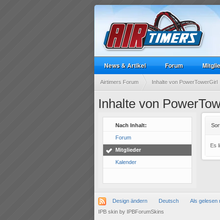
News & Artikel
Forum
Mitgli
Airtimers Forum
Inhalte von PowerTowerGirl
Inhalte von PowerTow
Nach Inhalt:
Sor
Forum
Es 
Mitglieder
Kalender
Design ändern
Deutsch
Als gelesen 
IPB skin
by
IPBForumSkins