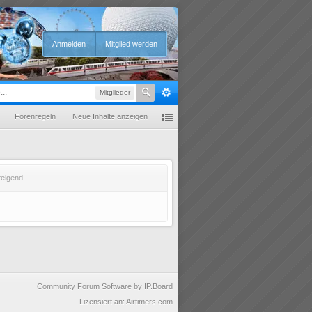
Anmelden
Mitglied werden
Mitglieder
Forenregeln
Neue Inhalte anzeigen
teigend
Community Forum Software by IP.Board
Lizensiert an: Airtimers.com