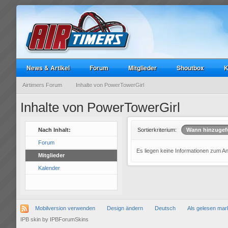
News & Artikel
Forum
Mitglieder
Shoutbox
K
Airtimers Forum
Inhalte von PowerTowerGirl
Inhalte von PowerTowerGirl
Nach Inhalt:
Sortierkriterium:
Wann hinzugef
Forum
Es liegen keine Informationen zum A
Mitglieder
Kalender
Mobilversion verwenden
Design ändern
Deutsch
Als gelesen mar
IPB skin
by
IPBForumSkins