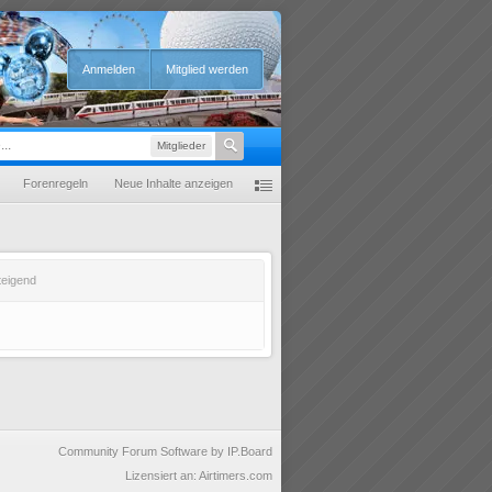
Anmelden
Mitglied werden
Mitglieder
Forenregeln
Neue Inhalte anzeigen
teigend
Community Forum Software by IP.Board
Lizensiert an: Airtimers.com