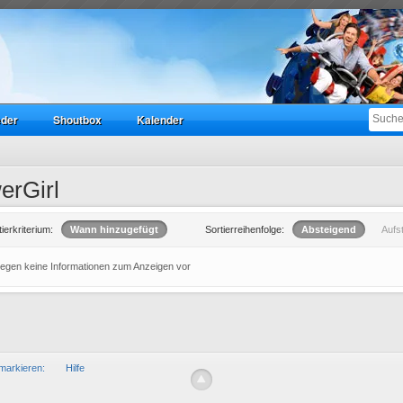
eder
Shoutbox
Kalender
erGirl
tierkriterium:
Wann hinzugefügt
Sortierreihenfolge:
Absteigend
Aufs
liegen keine Informationen zum Anzeigen vor
markieren:
Hilfe