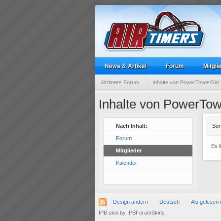
News & Artikel
Forum
Mitgli
Airtimers Forum
Inhalte von PowerTowerGirl
Inhalte von PowerTow
Nach Inhalt:
Sor
Forum
Es 
Mitglieder
Kalender
Design ändern
Deutsch
Als gelesen 
IPB skin
by
IPBForumSkins