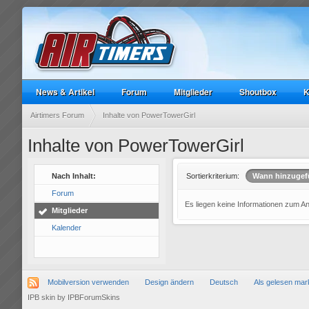
News & Artikel
Forum
Mitglieder
Shoutbox
K
Airtimers Forum
Inhalte von PowerTowerGirl
Inhalte von PowerTowerGirl
Nach Inhalt:
Sortierkriterium:
Wann hinzugef
Forum
Es liegen keine Informationen zum A
Mitglieder
Kalender
Mobilversion verwenden
Design ändern
Deutsch
Als gelesen mar
IPB skin
by
IPBForumSkins