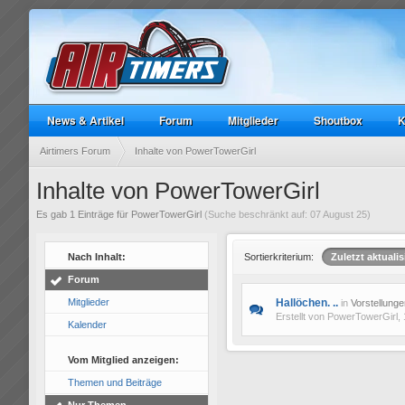
News & Artikel
Forum
Mitglieder
Shoutbox
K
Airtimers Forum
Inhalte von PowerTowerGirl
Inhalte von PowerTowerGirl
Es gab 1 Einträge für PowerTowerGirl
(Suche beschränkt auf: 07 August 25)
Nach Inhalt:
Sortierkriterium:
Zuletzt aktualis
Forum
Mitglieder
Hallöchen. ..
in
Vorstellunge
Erstellt von
PowerTowerGirl
,
Kalender
Vom Mitglied anzeigen:
Themen und Beiträge