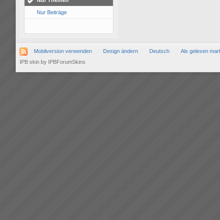
Nur Themen
Nur Beiträge
Mobilversion verwenden
Design ändern
Deutsch
Als gelesen mar
IPB skin
by
IPBForumSkins