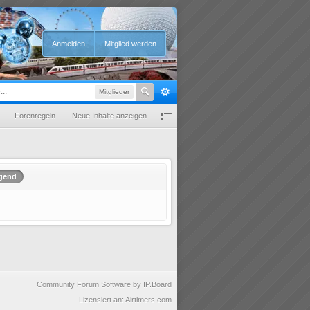
Anmelden
Mitglied werden
Mitglieder
Forenregeln
Neue Inhalte anzeigen
igend
Community Forum Software by IP.Board
Lizensiert an: Airtimers.com