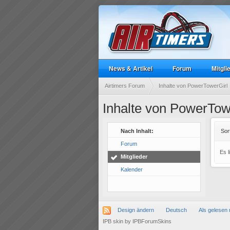
News & Artikel
Forum
Mitgli
Airtimers Forum
Inhalte von PowerTowerGirl
Inhalte von PowerTow
Nach Inhalt:
Sor
Forum
Es 
Mitglieder
Kalender
Design ändern
Deutsch
Als gelesen 
IPB skin
by
IPBForumSkins