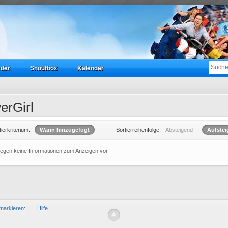
eder
Shoutbox
Kalender
erGirl
tierkriterium:
Wann hinzugefügt
Sortierreihenfolge:
Absteigend
Aufste
liegen keine Informationen zum Anzeigen vor
markieren:
Hilfe