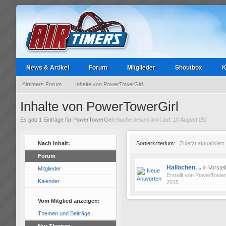
News & Artikel
Forum
Mitglieder
Shoutbox
K
Airtimers Forum
Inhalte von PowerTowerGirl
Inhalte von PowerTowerGirl
Es gab 1 Einträge für PowerTowerGirl
(Suche beschränkt auf: 10 August 25)
Nach Inhalt:
Sortierkriterium:
Zuletzt aktualisiert
Forum
Hallöchen. ..
in
Vorstel
Mitglieder
Erstellt von
PowerTower
Kalender
2015
Vom Mitglied anzeigen:
Themen und Beiträge