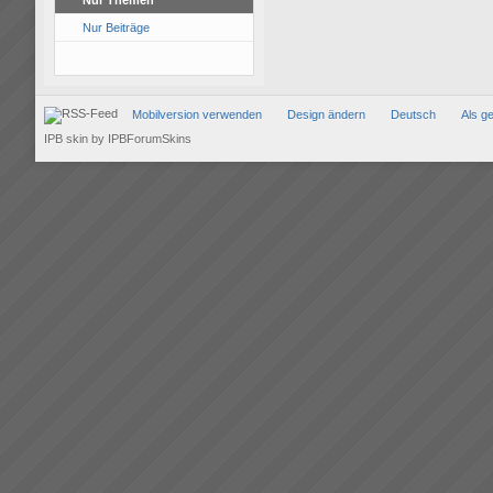
Nur Themen
Nur Beiträge
Mobilversion verwenden
Design ändern
Deutsch
Als g
IPB skin
by
IPBForumSkins