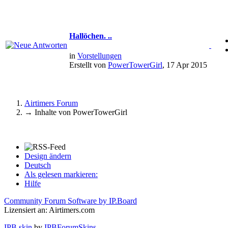
Hallöchen. ..
in
Vorstellungen
Erstellt von
PowerTowerGirl
, 17 Apr 2015
Airtimers Forum
→
Inhalte von PowerTowerGirl
Design ändern
Deutsch
Als gelesen markieren:
Hilfe
Community Forum Software by IP.Board
Lizensiert an: Airtimers.com
IPB skin
by
IPBForumSkins