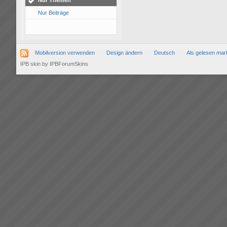
Nur Themen
Nur Beiträge
Mobilversion verwenden
Design ändern
Deutsch
Als gelesen mar
IPB skin
by
IPBForumSkins