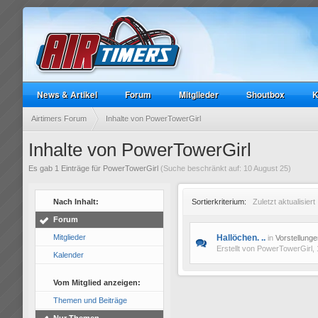
News & Artikel
Forum
Mitglieder
Shoutbox
K
Airtimers Forum
Inhalte von PowerTowerGirl
Inhalte von PowerTowerGirl
Es gab 1 Einträge für PowerTowerGirl
(Suche beschränkt auf: 10 August 25)
Nach Inhalt:
Sortierkriterium:
Zuletzt aktualisiert
Forum
Mitglieder
Hallöchen. ..
in
Vorstellunge
Erstellt von
PowerTowerGirl
,
Kalender
Vom Mitglied anzeigen:
Themen und Beiträge