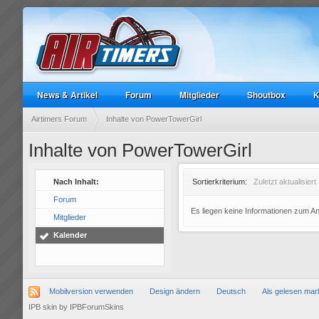
News & Artikel
Forum
Mitglieder
Shoutbox
K
Airtimers Forum
Inhalte von PowerTowerGirl
Inhalte von PowerTowerGirl
Nach Inhalt:
Sortierkriterium:
Zuletzt aktualisiert
Forum
Es liegen keine Informationen zum A
Mitglieder
Kalender
Mobilversion verwenden
Design ändern
Deutsch
Als gelesen mar
IPB skin
by
IPBForumSkins