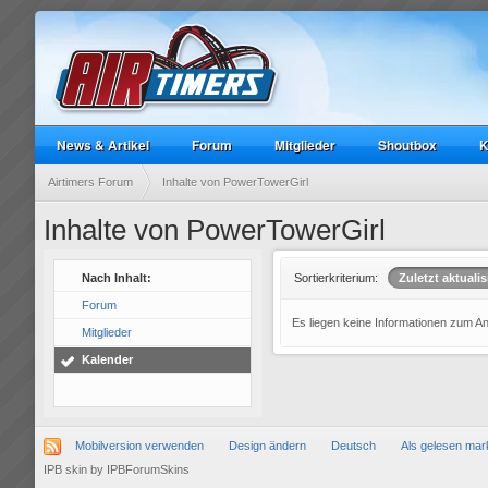
News & Artikel
Forum
Mitglieder
Shoutbox
K
Airtimers Forum
Inhalte von PowerTowerGirl
Inhalte von PowerTowerGirl
Nach Inhalt:
Sortierkriterium:
Zuletzt aktualis
Forum
Es liegen keine Informationen zum A
Mitglieder
Kalender
Mobilversion verwenden
Design ändern
Deutsch
Als gelesen mar
IPB skin
by
IPBForumSkins