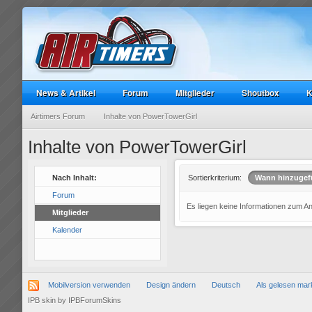
News & Artikel
Forum
Mitglieder
Shoutbox
K
Airtimers Forum
Inhalte von PowerTowerGirl
Inhalte von PowerTowerGirl
Nach Inhalt:
Sortierkriterium:
Wann hinzugef
Forum
Es liegen keine Informationen zum A
Mitglieder
Kalender
Mobilversion verwenden
Design ändern
Deutsch
Als gelesen mar
IPB skin
by
IPBForumSkins