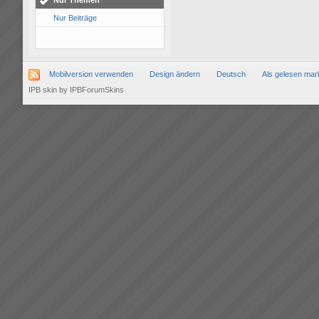
Nur Themen
Nur Beiträge
Mobilversion verwenden
Design ändern
Deutsch
Als gelesen mar
IPB skin
by
IPBForumSkins