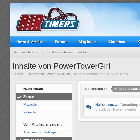
News & Artikel
Forum
Mitglieder
Shoutbox
K
Airtimers Forum
Inhalte von PowerTowerGirl
Inhalte von PowerTowerGirl
Es gab 1 Einträge für PowerTowerGirl
(Suche beschränkt auf: 07 August 25)
Nach Inhalt:
Sortierkriterium:
Zuletzt aktualis
Forum
Mitglieder
Hallöchen. ..
in
Vorstellunge
Erstellt von
PowerTowerGirl
,
Kalender
Vom Mitglied anzeigen:
Themen und Beiträge