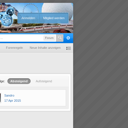
Anmelden
Mitglied werden
Forum
Forenregeln
Neue Inhalte anzeigen
lge:
Absteigend
Aufsteigend
Sandro
17 Apr 2015