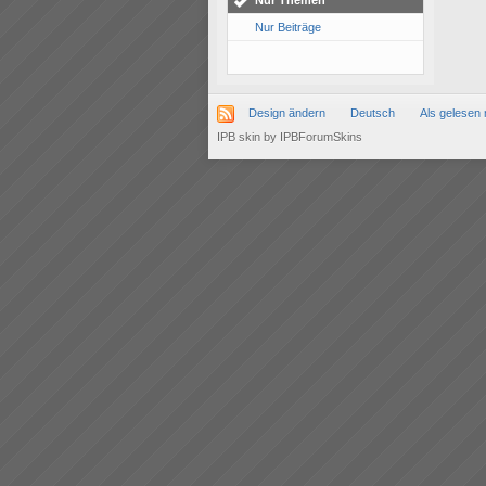
Nur Themen
Nur Beiträge
Design ändern
Deutsch
Als gelesen 
IPB skin
by
IPBForumSkins