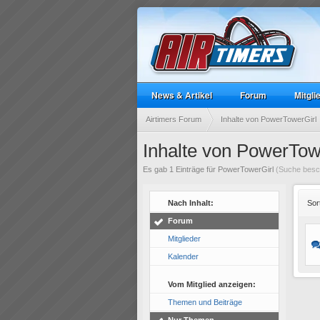
News & Artikel
Forum
Mitgli
Airtimers Forum
Inhalte von PowerTowerGirl
Inhalte von PowerTow
Es gab 1 Einträge für PowerTowerGirl
(Suche besch
Nach Inhalt:
Sor
Forum
Mitglieder
Kalender
Vom Mitglied anzeigen:
Themen und Beiträge