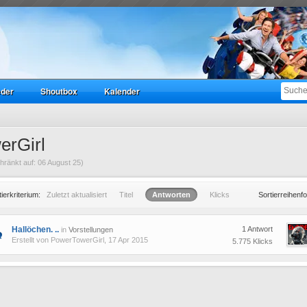
eder
Shoutbox
Kalender
erGirl
ränkt auf: 06 August 25)
tierkriterium:
Zuletzt aktualisiert
Titel
Antworten
Klicks
Sortierreihenfo
Hallöchen. ..
1 Antwort
in
Vorstellungen
Erstellt von
PowerTowerGirl
, 17 Apr 2015
5.775 Klicks