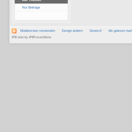
Nur Themen
Nur Beiträge
Mobilversion verwenden
Design ändern
Deutsch
Als gelesen mar
IPB skin
by
IPBForumSkins