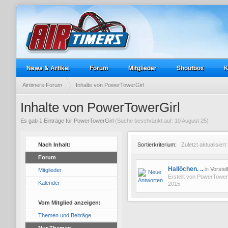
News & Artikel
Forum
Mitglieder
Shoutbox
K
Airtimers Forum
Inhalte von PowerTowerGirl
Inhalte von PowerTowerGirl
Es gab 1 Einträge für PowerTowerGirl
(Suche beschränkt auf: 10 August 25)
Nach Inhalt:
Sortierkriterium:
Zuletzt aktualisiert
Forum
Hallöchen. ..
in
Vorstel
Mitglieder
Erstellt von
PowerTower
Kalender
2015
Vom Mitglied anzeigen:
Themen und Beiträge