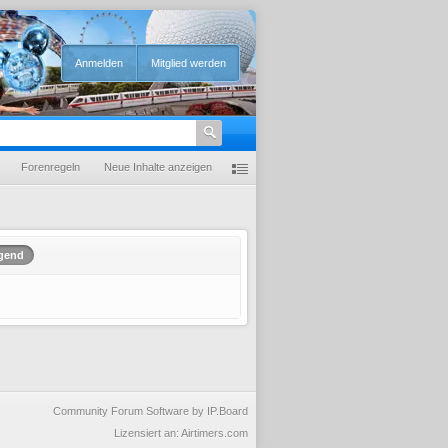
Anmelden
Mitglied werden
Forenregeln
Neue Inhalte anzeigen
igend
Community Forum Software by IP.Board
Lizensiert an: Airtimers.com