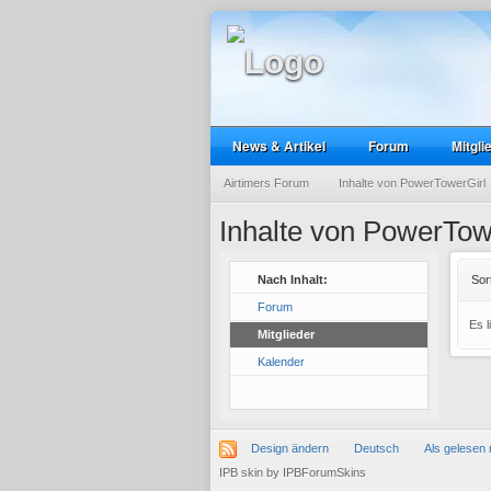
News & Artikel
Forum
Mitgli
Airtimers Forum
Inhalte von PowerTowerGirl
Inhalte von PowerTow
Nach Inhalt:
Sor
Forum
Es 
Mitglieder
Kalender
Design ändern
Deutsch
Als gelesen 
IPB skin
by
IPBForumSkins