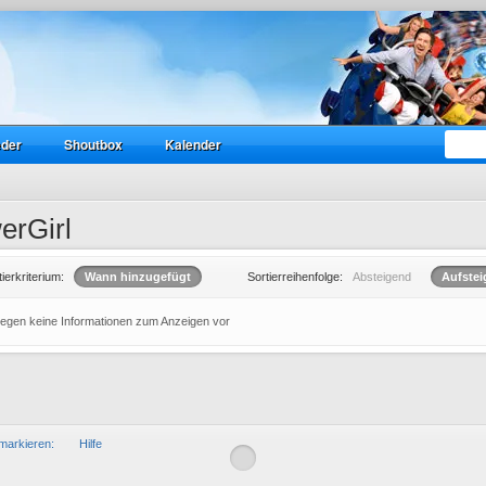
eder
Shoutbox
Kalender
erGirl
tierkriterium:
Wann hinzugefügt
Sortierreihenfolge:
Absteigend
Aufste
liegen keine Informationen zum Anzeigen vor
markieren:
Hilfe