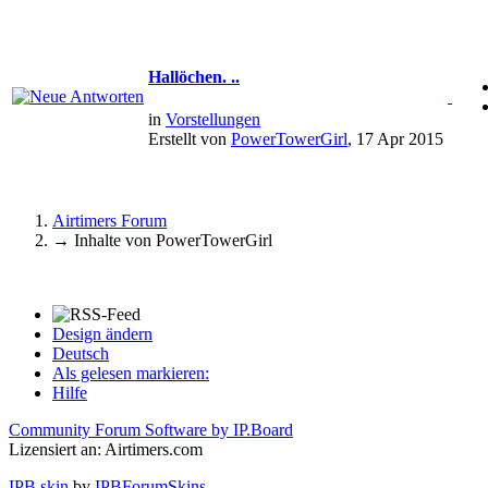
Hallöchen. ..
in
Vorstellungen
Erstellt von
PowerTowerGirl
, 17 Apr 2015
Airtimers Forum
→
Inhalte von PowerTowerGirl
Design ändern
Deutsch
Als gelesen markieren:
Hilfe
Community Forum Software by IP.Board
Lizensiert an: Airtimers.com
IPB skin
by
IPBForumSkins