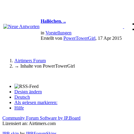
Hallöchen. ..
in
Vorstellungen
Erstellt von
PowerTowerGirl
, 17 Apr 2015
Airtimers Forum
→
Inhalte von PowerTowerGirl
Design ändern
Deutsch
Als gelesen markieren:
Hilfe
Community Forum Software by IP.Board
Lizensiert an: Airtimers.com
IPB skin
by
IPBForumSkins