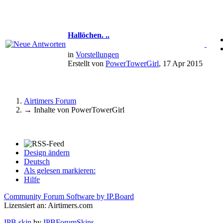
Hallöchen. ..
in
Vorstellungen
Erstellt von
PowerTowerGirl
, 17 Apr 2015
Airtimers Forum
→
Inhalte von PowerTowerGirl
Design ändern
Deutsch
Als gelesen markieren:
Hilfe
Community Forum Software by IP.Board
Lizensiert an: Airtimers.com
IPB skin
by
IPBForumSkins