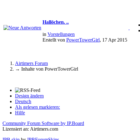
Hallöchen. ..
in
Vorstellungen
Erstellt von
PowerTowerGirl
, 17 Apr 2015
Airtimers Forum
→
Inhalte von PowerTowerGirl
Design ändern
Deutsch
Als gelesen markieren:
Hilfe
Community Forum Software by IP.Board
Lizensiert an: Airtimers.com
IPB skin
by
IPBForumSkins